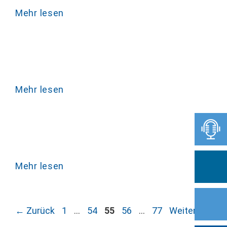
Mehr lesen
Mehr lesen
Mehr lesen
Seite
Seite
Seite
Seite
Seite
←
Zurück
1
…
54
55
56
…
77
Weiter
→