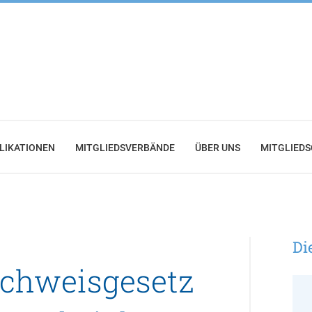
LIKATIONEN
MITGLIEDSVERBÄNDE
ÜBER UNS
MITGLIED
Di
achweisgesetz