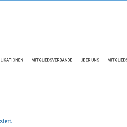
LIKATIONEN
MITGLIEDSVERBÄNDE
ÜBER UNS
MITGLIED
Unternehmerverbände e.V
ziert.