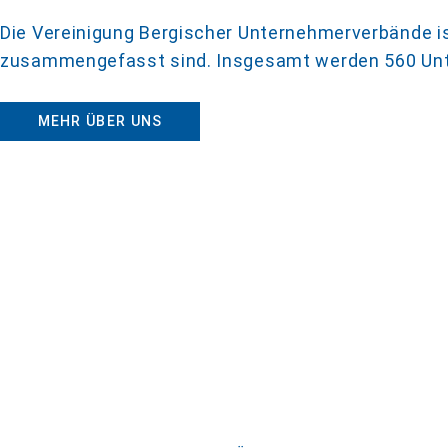
Die Vereinigung Bergischer Unternehmerverbände i
zusammengefasst sind. Insgesamt werden 560 Unt
MEHR ÜBER UNS
JETZT NEU
Schnupperseminare auch 
Lernen Sie unsere Seminare unve