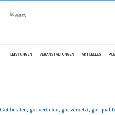
Zum
Inhalt
springen
LEISTUNGEN
VERANSTALTUNGEN
AKTUELLES
PUB
®
VBU
–
Vereinigung Bergischer 
Gut beraten, gut vertreten, gut vernetzt, gut qualifi