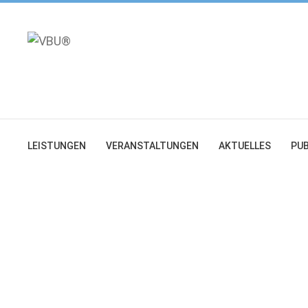
Zum
Inhalt
springen
LEISTUNGEN
VERANSTALTUNGEN
AKTUELLES
PUB
tuelle
ellenangebote