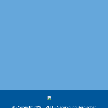
Ich akzeptiere die
Datenschutzbestimmu
E
M
A
I
L
-
A
D
D
R
© Copyright 2026 | VBU – Vereinigung Bergischer