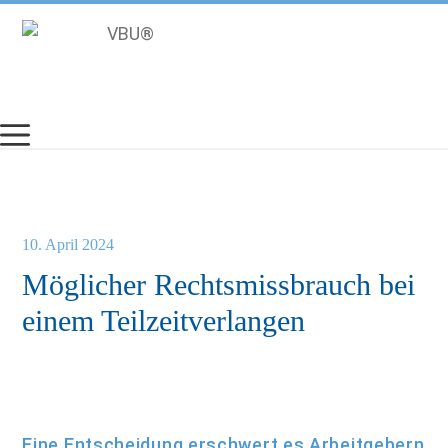
Zum
Inhalt
springen
10. April 2024
Möglicher Rechtsmissbrauch bei
einem Teilzeitverlangen
Eine Entscheidung erschwert es Arbeitgebern