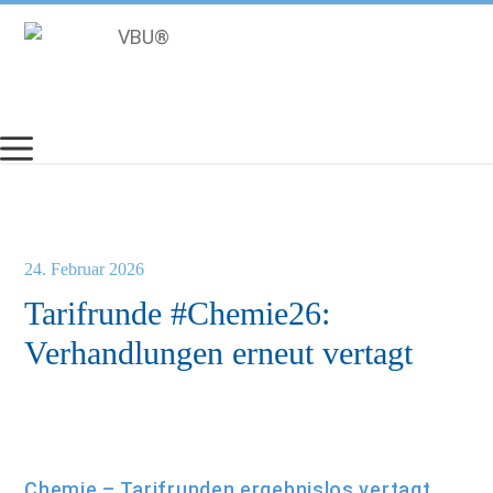
Zum
Inhalt
springen
24. Februar 2026
Tarifrunde #Chemie26:
Verhandlungen erneut vertagt
Chemie – Tarifrunden ergebnislos vertagt.