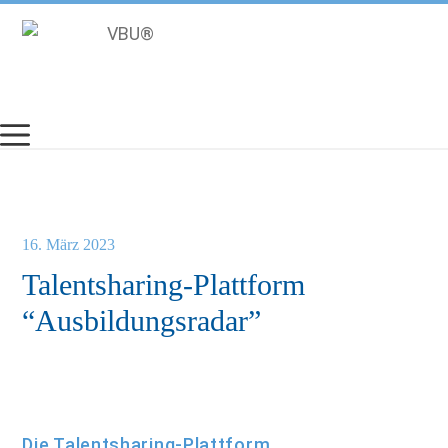
Zum
Inhalt
springen
16. März 2023
Talentsharing-Plattform
“Ausbildungsradar”
Die Talentsharing-Plattform