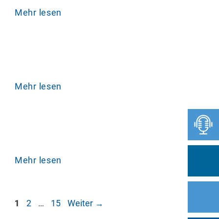
Mehr lesen
Mehr lesen
Mehr lesen
Seite
Seite
Seite
1
2
…
15
Weiter
→