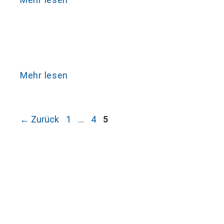
Mehr lesen
Seite
Seite
Seite
←
Zurück
1
…
4
5