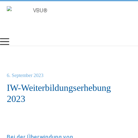
Zum
Inhalt
springen
6. September 2023
IW-Weiterbildungserhebung
2023
Bei der Überwindung von