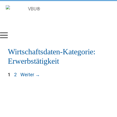
Zum
Inhalt
springen
Wirtschaftsdaten-Kategorie:
Erwerbstätigkeit
Seite
Seite
1
2
Weiter
→