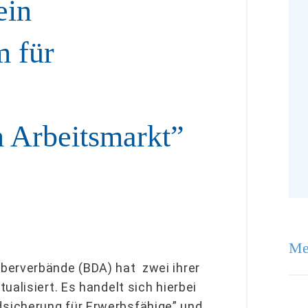
ein
m für
 Arbeitsmarkt”
Me
berverbände (BDA) hat zwei ihrer
alisiert. Es handelt sich hierbei
sicherung für Erwerbsfähige” und