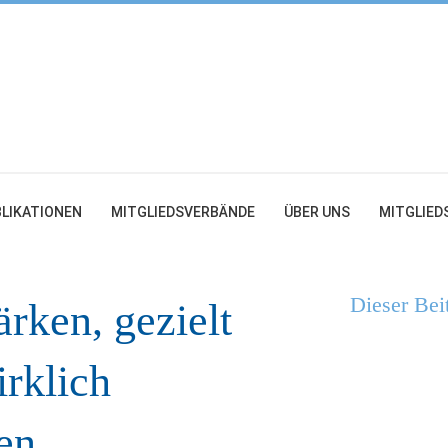
LIKATIONEN
MITGLIEDSVERBÄNDE
ÜBER UNS
MITGLIED
Dieser Bei
rken, gezielt
irklich
en