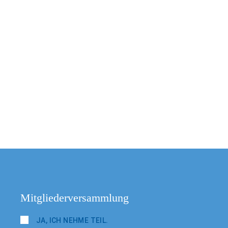
Finanzmärkte“
Mitgliederversammlung
JA, ICH NEHME TEIL.