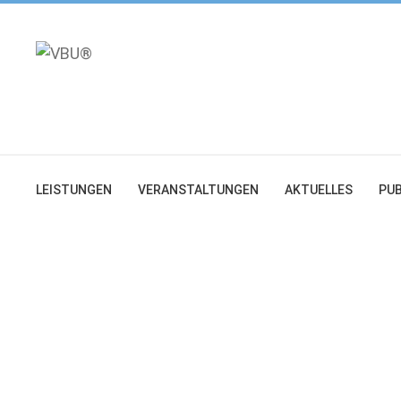
Zum
Inhalt
springen
LEISTUNGEN
VERANSTALTUNGEN
AKTUELLES
PUB
tgliederversammlung
emie 2026