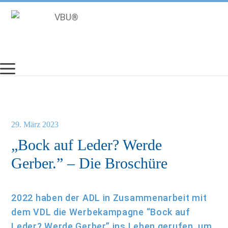
Zum
Inhalt
springen
29. März 2023
„Bock auf Leder? Werde
Gerber.” – Die Broschüre
2022 haben der ADL in Zusammenarbeit mit
dem VDL die Werbekampagne “Bock auf
Leder? Werde Gerber.” ins Leben gerufen, um