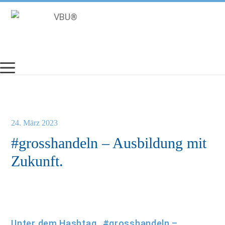
Zum
Inhalt
springen
24. März 2023
#grosshandeln – Ausbildung mit
Zukunft.
Unter dem Hashtag „#grosshandeln –