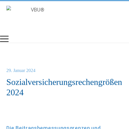
Zum
Inhalt
springen
29. Januar 2024
Sozialversicherungsrechengrößen
2024
Die Beitragsbemessungsgrenzen und