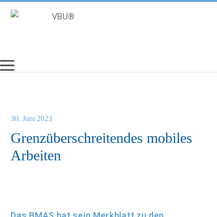
Zum
Inhalt
springen
30. Juni 2023
Grenzüberschreitendes mobiles
Arbeiten
Das BMAS hat sein Merkblatt zu den