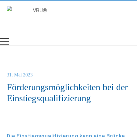
Zum
Inhalt
springen
31. Mai 2023
Förderungsmöglichkeiten bei der
Einstiegsqualifizierung
Die Einstiegsqualifizierung kann eine Brücke