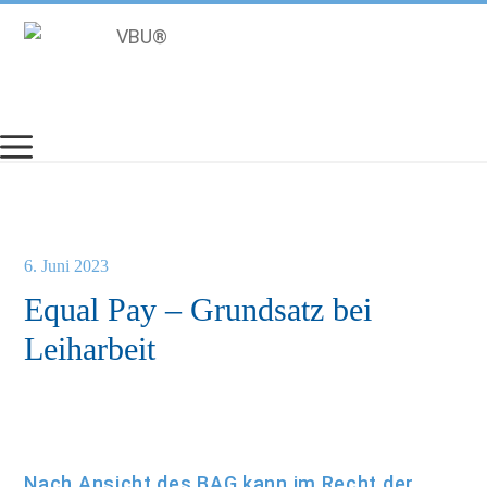
Zum
Inhalt
springen
6. Juni 2023
Equal Pay – Grundsatz bei
Leiharbeit
Nach Ansicht des BAG kann im Recht der