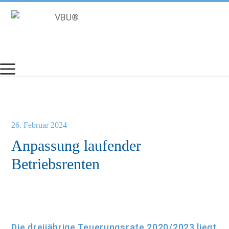
Zum
Inhalt
springen
26. Februar 2024
Anpassung laufender
Betriebsrenten
Die dreijährige Teuerungsrate 2020/2023 liegt